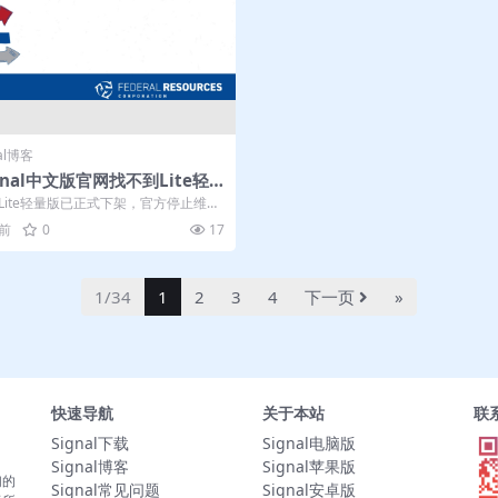
nal博客
gnal中文版官网找不到Lite轻
是下架了吗
al Lite轻量版已正式下架，官方停止维护
用户迁移至完整版应用。...
月前
0
17
1/34
1
2
3
4
下一页
»
快速导航
关于本站
联
Signal下载
Signal电脑版
Signal博客
Signal苹果版
们的
Signal常见问题
Signal安卓版