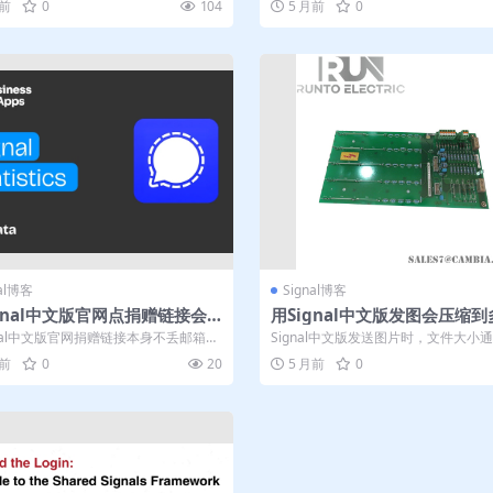
月前
0
104
5 月前
0
nal博客
Signal博客
gnal中文版官网点捐赠链接会
用Signal中文版发图会压缩到
的PayPal邮箱吗
以下
gnal中文版官网捐赠链接本身不丢邮箱，
Signal中文版发送图片时，文件大小
露藏在PayPal付款页默...
压缩至300KB以下，这是其隐私保...
月前
0
20
5 月前
0