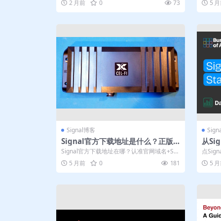
2 月前
0
73
5 
Signal博客
Sig
Signal官方下载地址是什么？正版
从Si
安装包安全获取指南
暴露我
Signal官方下载地址在哪？认准官网域名+SH
点Si
A256校验+开发者签名，三步锁...
真正的泄
5 月前
0
181
5 