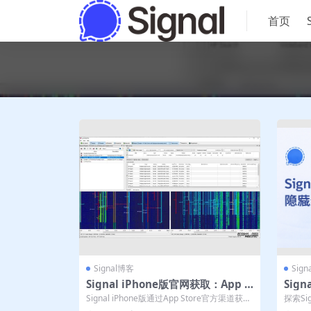
首页
Signal博客
Sig
Signal iPhone版官网获取：App S
Sig
tore下载与国区账号切换技巧
功能
Signal iPhone版通过App Store官方渠道获
探索Si
取，采用端到端加密与...
径与详