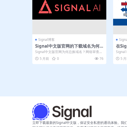
Signal博客
Sig
Signal中文版官网的下载域名为何
在Si
三天两头更换
量版
Signal中文版官网为何总换域名？网络审查、
Sign
版权投诉与反垃圾策略多重夹击，团队...
并推荐
5 月前
0
76
5 
立即下载最新的Signal中文版，保证安全私密的通讯体验。我