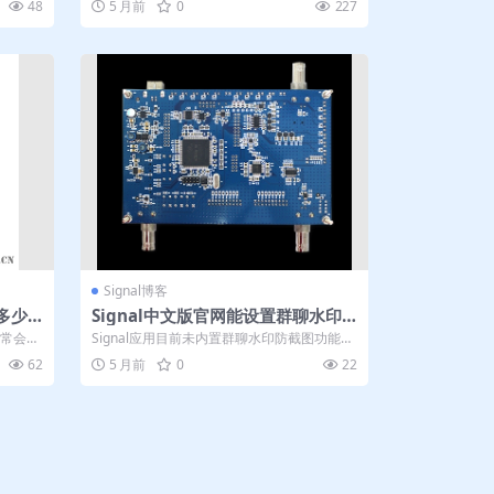
48
5 月前
0
227
Signal博客
多少K
Signal中文版官网能设置群聊水印
防截图吗
通常会被
Signal应用目前未内置群聊水印防截图功能，
其核心隐私保护依赖于端到端加密技术...
62
5 月前
0
22