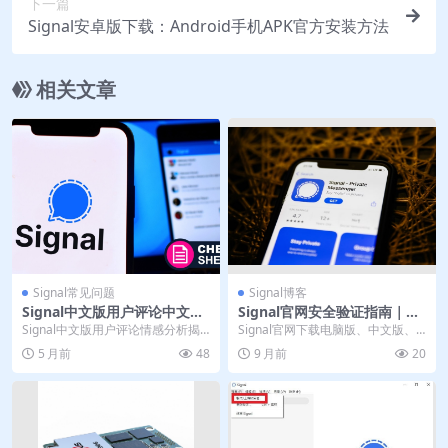
下一篇
Signal安卓版下载：Android手机APK官方安装方法
相关文章
Signal常见问题
Signal博客
Signal中文版用户评论中文反
Signal官网安全验证指南｜远
馈情感分析
离第三方下载陷阱
Signal中文版用户评论情感分析揭
Signal官网下载电脑版、中文版、
示其在中国市场的矛盾处境：隐私
网页版、免费版、桌面版教程，教
5 月前
48
9 月前
20
安全获极高赞誉...
您如何安全下载...