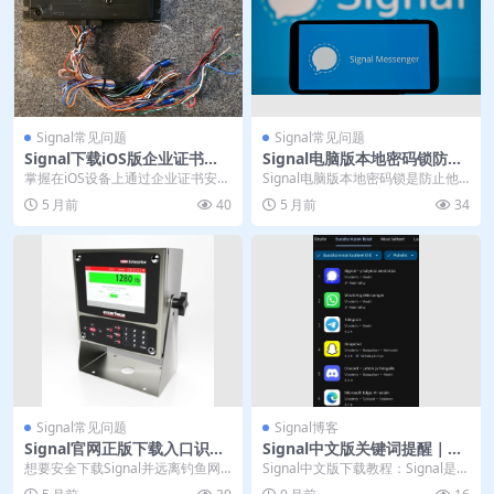
Signal常见问题
Signal常见问题
Signal下载iOS版企业证书安
Signal电脑版本地密码锁防止
装信任设置教程
他人偷看聊天
掌握在iOS设备上通过企业证书安装
Signal电脑版本地密码锁是防止他
Signal应用的完整指南。详细步骤
人物理接触设备时偷看聊天记录的
5 月前
40
5 月前
34
涵盖从使用...
关键防护。本文...
Signal常见问题
Signal博客
Signal官网正版下载入口识别
Signal中文版关键词提醒｜官
防范钓鱼网站指南
网新功能教学
想要安全下载Signal并远离钓鱼网
Signal中文版下载教程：Signal是一
站？这份指南为您揭示官方正版下
款安全简洁的通讯应用，官网支持