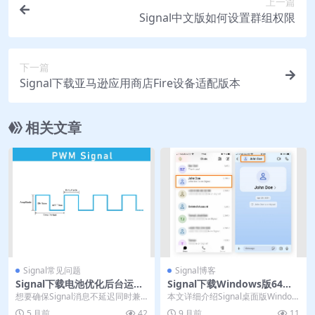
上一篇
Signal中文版如何设置群组权限
下一篇
Signal下载亚马逊应用商店Fire设备适配版本
相关文章
Signal常见问题
Signal博客
Signal下载电池优化后台运行
Signal下载Windows版64位
权限设置建议
优化｜官网多线程加速
想要确保Signal消息不延迟同时兼
本文详细介绍Signal桌面版Window
顾手机续航？关键在于正确配置后
s 64位的下载与使用，包括从官网
5 月前
42
9 月前
11