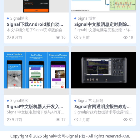
Signal博客
Signal博客
Signal下载Android版自动更
Signal中文版消息定时删除｜
新｜官网开关控制
电脑版自毁计时
本文详细介绍了Signal安卓版的自
Signal中文版电脑端完整指南：详
动更新功能及其优势，强调该功能
解消息自毁计时功能操作与优势。
9 月前
16
9 月前
19
通过后台静默下...
这款加密通讯工...
Signal博客
Signal常见问题
Signal中文版机器人开发入门
Signal官网透明度报告政府数
｜电脑版中文API
据请求零披露证明
Signal中文版电脑端下载与API开发
Signal的“政府数据请求零披露”报
全解析。本指南详解官方渠道安全
告，是其隐私保护技术的直接证
9 月前
17
5 月前
31
安装步骤，...
明。这并非偶然...
Copyright © 2025
Signal中文网-Signal下载
- All rights reserved-
XML