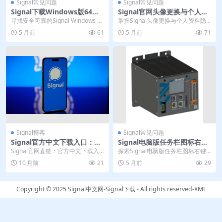
Signal常见问题
Signal常见问题
Signal下载Windows版64位
Signal官网头像更换与个人资
桌面客户端官方安装包
料隐私设置指南
寻找安全可靠的Signal Windows 64
掌握Signal头像更换与个人资料隐
位官方桌面客户端下载指南？本内
私设置，全面管理您的数字身份。
5 月前
61
5 月前
71
容...
本指南详细解析...
Signal博客
Signal常见问题
Signal官方中文下载入口：一
Signal电脑版任务栏图标右键
键全平台安装，电脑版加密聊
快捷菜单功能详解
Signal官网直链：官方中文下载入
探索Signal电脑版任务栏图标右键
天极速部署
口的唯一起点 打开浏览器输入“Sign
菜单的完整功能解析，助您高效掌
10 月前
21
5 月前
29
al官...
握这款隐私优先...
Copyright © 2025
Signal中文网-Signal下载
- All rights reserved-
XML