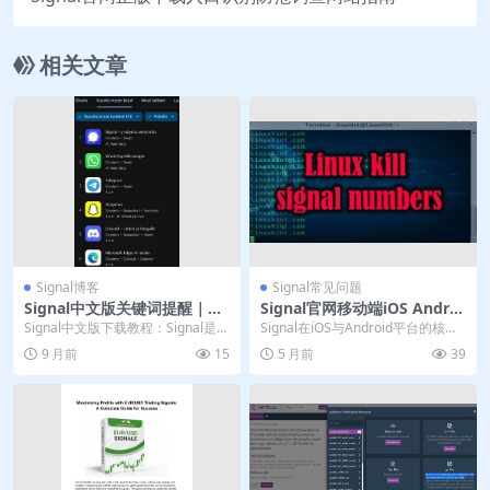
相关文章
Signal博客
Signal常见问题
Signal中文版关键词提醒｜官
Signal官网移动端iOS Androi
网新功能教学
d差异比较分析
Signal中文版下载教程：Signal是一
Signal在iOS与Android平台的核心
款安全简洁的通讯应用，官网支持
加密功能一致，但存在关键差异。A
9 月前
15
5 月前
39
电脑版...
n...