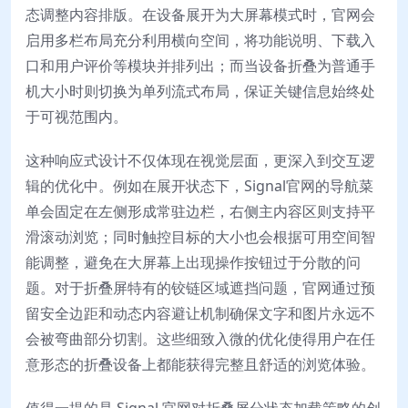
态调整内容排版。在设备展开为大屏幕模式时，官网会
启用多栏布局充分利用横向空间，将功能说明、下载入
口和用户评价等模块并排列出；而当设备折叠为普通手
机大小时则切换为单列流式布局，保证关键信息始终处
于可视范围内。
这种响应式设计不仅体现在视觉层面，更深入到交互逻
辑的优化中。例如在展开状态下，Signal官网的导航菜
单会固定在左侧形成常驻边栏，右侧主内容区则支持平
滑滚动浏览；同时触控目标的大小也会根据可用空间智
能调整，避免在大屏幕上出现操作按钮过于分散的问
题。对于折叠屏特有的铰链区域遮挡问题，官网通过预
留安全边距和动态内容避让机制确保文字和图片永远不
会被弯曲部分切割。这些细致入微的优化使得用户在任
意形态的折叠设备上都能获得完整且舒适的浏览体验。
值得一提的是 Signal 官网对折叠屏分状态加载策略的创