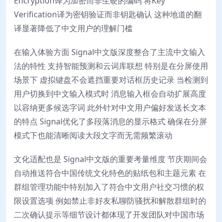
Encryption译为加密而非生硬的编码 将Key
Verification译为密钥验证而非钥匙确认 这种地道的翻
译显著降低了中文用户的理解门槛
在输入体验方面 Signal中文版深度整合了主流中文输入
法的特性 支持智能预测和云词库联想 特别是在分屏使用
场景下 虚拟键盘不会遮挡重要对话框历史记录 当检测到
用户切换到中文输入模式时 消息输入框会自动扩展高度
以容纳更多候选字词 此外针对中文用户偏好发送长文本
的特点 Signal优化了多段落消息的显示格式 确保在分屏
模式下也能清晰阅读大段文字而无需频繁滚动
文化适配也是 Signal中文版的重要考量维度 节庆期间会
自动推送符合中国传统文化特色的贴纸包和主题元素 在
群组管理功能中特别加入了符合中文用户社交习惯的权
限设置选项 例如禁止非好友私聊防骚扰和解散群组时的
二次确认提示等细节设计都体现了开发团队对中国市场