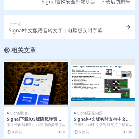
Signal官网安全邮箱绑定｜下载后防封号
下一篇
Signal中文版语音转文字｜电脑版实时字幕
相关文章
Signal博客
Signal常见问题
Signal下载iOS版隐私弹窗｜
Signal中文版实时支持中文客
官网合规设置
服响应渠道
本文全面解析Signal应用的多维度
寻求Signal中文版客服支持？最直
优势，重点阐述iOS版隐私弹窗在合
接的官方渠道是通过应用内“帮助”功
9 月前
9
5 月前
28
规与用户信...
能提交请求...