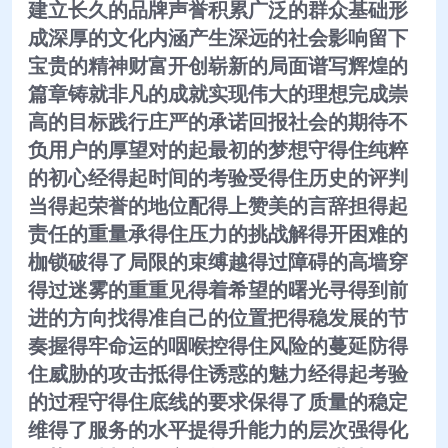
建立长久的品牌声誉积累广泛的群众基础形
成深厚的文化内涵产生深远的社会影响留下
宝贵的精神财富开创崭新的局面谱写辉煌的
篇章铸就非凡的成就实现伟大的理想完成崇
高的目标践行庄严的承诺回报社会的期待不
负用户的厚望对的起最初的梦想守得住纯粹
的初心经得起时间的考验受得住历史的评判
当得起荣誉的地位配得上赞美的言辞担得起
责任的重量承得住压力的挑战解得开困难的
枷锁破得了局限的束缚越得过障碍的高墙穿
得过迷雾的重重见得着希望的曙光寻得到前
进的方向找得准自己的位置把得稳发展的节
奏握得牢命运的咽喉控得住风险的蔓延防得
住威胁的攻击抵得住诱惑的魅力经得起考验
的过程守得住底线的要求保得了质量的稳定
维得了服务的水平提得升能力的层次强得化