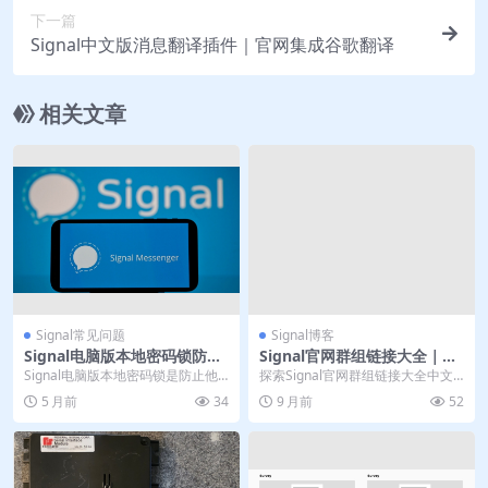
下一篇
Signal中文版消息翻译插件｜官网集成谷歌翻译
相关文章
Signal常见问题
Signal博客
Signal电脑版本地密码锁防止
Signal官网群组链接大全｜中
他人偷看聊天
文版社群导航
Signal电脑版本地密码锁是防止他
探索Signal官网群组链接大全中文
人物理接触设备时偷看聊天记录的
版社群导航，帮助用户快速加入各
5 月前
34
9 月前
52
关键防护。本文...
类主题群组并保...