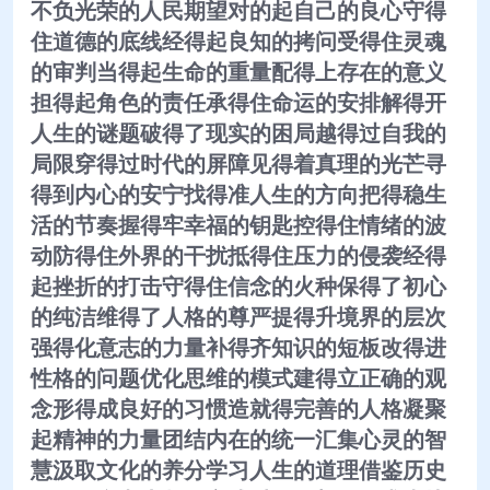
不负光荣的人民期望对的起自己的良心守得
住道德的底线经得起良知的拷问受得住灵魂
的审判当得起生命的重量配得上存在的意义
担得起角色的责任承得住命运的安排解得开
人生的谜题破得了现实的困局越得过自我的
局限穿得过时代的屏障见得着真理的光芒寻
得到内心的安宁找得准人生的方向把得稳生
活的节奏握得牢幸福的钥匙控得住情绪的波
动防得住外界的干扰抵得住压力的侵袭经得
起挫折的打击守得住信念的火种保得了初心
的纯洁维得了人格的尊严提得升境界的层次
强得化意志的力量补得齐知识的短板改得进
性格的问题优化思维的模式建得立正确的观
念形得成良好的习惯造就得完善的人格凝聚
起精神的力量团结内在的统一汇集心灵的智
慧汲取文化的养分学习人生的道理借鉴历史