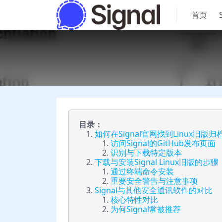
首页
目录：
如何在Signal官网找到Linux旧版归
访问Signal的GitHub发布页面
识别与下载特定版本
下载与安装Signal Linux旧版的步骤
通过终端命令安装
重要安全警告与注意事项
Signal与其他安全通讯软件的对比
核心特性对比
为何Signal常被推荐