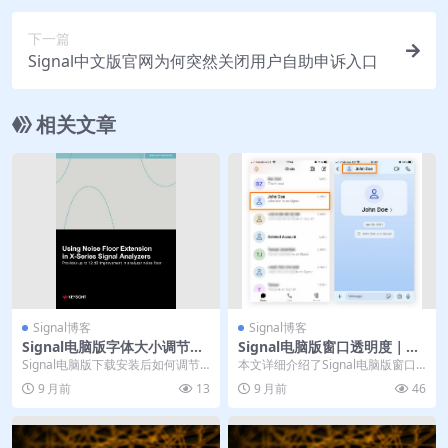
下一篇
Signal中文版官网为何突然关闭用户自助申诉入口
相关文章
Signal博客
Signal博客
Signal电脑版字体大小调节｜
Signal电脑版窗口透明度｜中
中文界面无障碍设置
文界面美化插件
Signal电脑版下载安装后如何调节
本文详细介绍了Signal电脑版窗口
字体大小？这款注重隐私安全的通
透明度的调整方法与个性化设置。
9 月前
13
9 月前
46
讯软件提供人性...
文章指出，虽然...