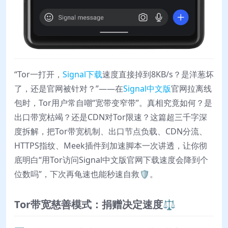
“Tor一打开，
Signal下载
速度直接掉到8KB/s？是洋葱坏
了，还是官网被针对？”——在
Signal中文版
官网拉离线
包时，Tor用户常自嘲“宽带变窄带”。真相究竟如何？是
出口带宽枯竭？还是CDN对Tor限速？这篇超三千字深
度拆解，把Tor带宽机制、出口节点负载、CDN分流、
HTTPS指纹、Meek插件到加速脚本一次讲透，让你彻
底明白“用Tor访问Signal中文版官网下载速度会降到个
位数吗”，下次再龟速也能秒速自救🛡️。
Tor带宽慈善模式：捐赠决定速度⚖️