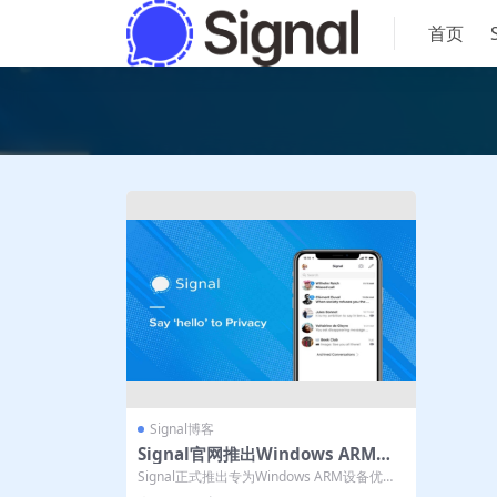
首页
Signal博客
Signal官网推出Windows ARM版
｜电脑版适配骁龙
Signal正式推出专为Windows ARM设备优化
的原生版本，彻底解决了以往...