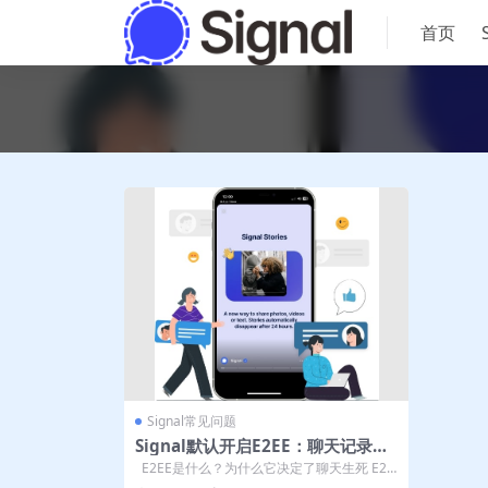
首页
Signal常见问题
Signal默认开启E2EE：聊天记录连
服务器都不保存，电脑版同步也安全
E2EE是什么？为什么它决定了聊天生死 E2E
无痕
E（End-to-E...