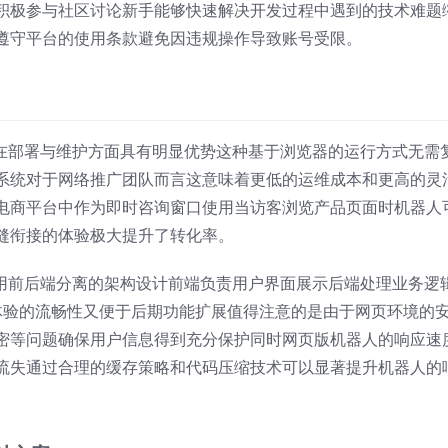
积极参与社区讨论新手能够快速解决开发过程中遇到的技术难题
遵守平台的使用条款避免因违规操作导致账号受限。
器人在部署与维护方面具有明显优势这种基于浏览器的运行方式无需
系统对于网络推广团队而言这意味着更低的运维成本和更高的灵
电商平台中作为即时咨询窗口使用当访客浏览产品页面时机器人
缝衔接的体验极大提升了转化率。
常采用前后端分离的架构设计前端负责用户界面展示后端处理业务逻
户体验的流畅性又便于后期功能扩展值得注意的是由于网页环境的
密等问题确保用户信息得到充分保护同时网页版机器人的响应速
流失通过合理的缓存策略和代码压缩技术可以显著提升机器人的