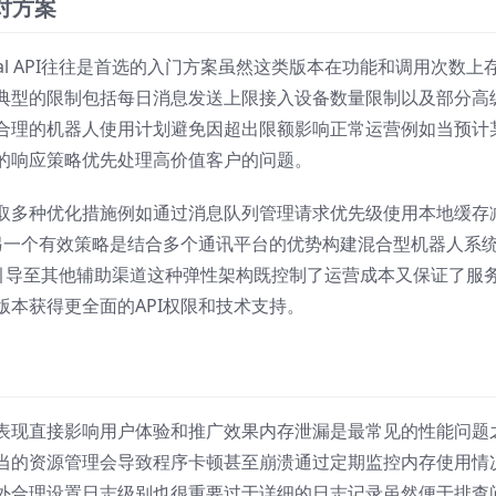
应对方案
al API往往是首选的入门方案虽然这类版本在功能和调用次数上
典型的限制包括每日消息发送上限接入设备数量限制以及部分高
合理的机器人使用计划避免因超出限额影响正常运营例如当预计
的响应策略优先处理高价值客户的问题。
取多种优化措施例如通过消息队列管理请求优先级使用本地缓存
源另一个有效策略是结合多个通讯平台的优势构建混合型机器人系
分流量引导至其他辅助渠道这种弹性架构既控制了运营成本又保证了服
本获得更全面的API权限和技术支持。
表现直接影响用户体验和推广效果内存泄漏是最常见的性能问题
当的资源管理会导致程序卡顿甚至崩溃通过定期监控内存使用情
外合理设置日志级别也很重要过于详细的日志记录虽然便于排查