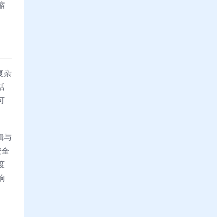
缩
复杂
活
可
辑与
安全
度
响