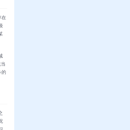
存在
级
某
减
统当
务的
之
况
问