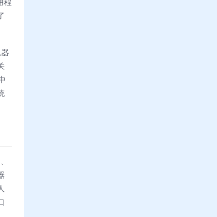
用程
了
机器
关
中
统
本、
器
人
口