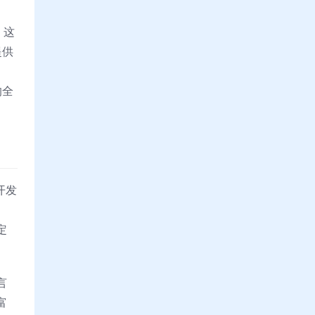
。这
提供
。
的全
开发
、
定
言
富