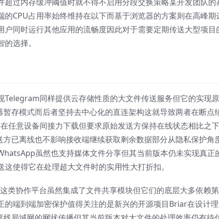
件超过内存缓冲阈值时就不得不启用分段交换策略某开发团队的
端的CPU占用率始终维持在以下而基于浏览器的方案则在高峰期
用户同时运行其他应用的流畅度因此对于需要定期传送大型项目
智的选择。
Telegram同样提供云存储性质的大文件传送服务但它的实现
服务器暂存模式而后者坚持去中心化的直连架构这就导致两者在断点
许用户在任意设备间接力下载但要求原始发送方保持在线状态相比之
使发送方已离线也不影响接收端继续获取剩余数据部分从隐私保护角
hatsApp虽然也支持媒体文件分享但其当前版本仍未实现真正
送这使得它在处理超大文件时的实用性大打折扣。
 Teams这类协作平台虽然集成了文件共享模块但它们的底层大多依赖
的端到端加密保护值得关注的是新兴的开源项目Briar在设计理
支持离线局域网的网状传播但其当前版本对大文件的处理效率仍有待