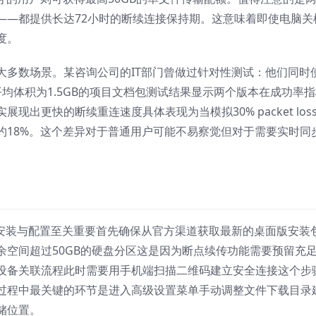
——都提供长达72小时的断续连接保持期。这意味着即使电脑关
度。
大多数场景。某咨询公司的IT部门曾做过针对性测试：他们同时
个平均体积为1.5GB的项目文档包测试结果显示两个版本在成功率
出更快的断续重连速度具体表现为当模拟30% packet loss
约18%。这个差异对于普通用户可能不易察觉但对于需要实时同
确的安装与配置至关重要首先确保从官方渠道获取最新的桌面版安装
余空间超过50GB的硬盘分区这是因为断点续传功能需要预留充
设备关联流程此时需要用手机端扫描二维码建立安全连接这个步
过程中最关键的环节是进入高级设置菜单手动调整文件下载目录
储位置。