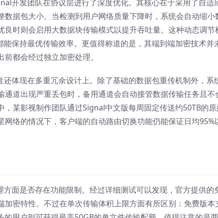
gnal开发团队在协议层进行了深度优化。其核心在于采用了自适
整数据包大小。当检测到用户网络质量下降时，系统会自动缩小
优良时则会启用大数据块传输模式以提升吞吐量。这种动态调节
境时都能保持最优传输效率。更值得称道的是，其端到端加密技术并
出前都会经过独立加密处理。
稳定性还体现在多重冗余设计上。除了基础的数据包重传机制外，系
输通道出现严重丢包时，备用通道会自动接管数据传输任务且不
某影视制作团队通过Signal中文版每周固定传送约50TB的原
星网络的情况下，客户端的自动路由切换功能仍能保证日均95%
件处理方面是否存在功能限制。经过详细测试可以发现，官方提供的
端加密特性。不过在单次传输体积上限方面有所区别：免费版本
务的用户则可获得最高50GB的单文件传输配额。值得注意的是