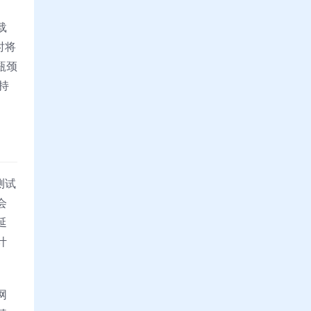
载
时将
瓶颈
持
测试
会
延
计
网