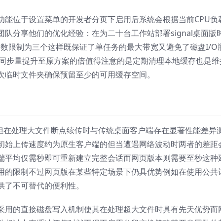
功能位于设置菜单的开发者分页下启用后系统会根据当前CPU负
队分享他们的优化经验：在为二十台工作站部署signal桌面版
任务数限制为三个这样既保证了单任务的最大带宽又避免了磁盘I/O
均同步量提升至原方案的倍值得注意的是定期清理本地缓存也是维
次临时文件夹确保预留至少的可用缓存空间。
体验但在处理大文件断点续传时与传统桌面客户端存在显著性能差异
初始上传速度约为原生客户端的但当遭遇网络波动时两者的差距
端平均仅需秒即可重新建立完整会话而网页版本则需要至秒这种
用的限制不过网页版在某些特定场景下仍具优势例如在使用公共
供了不可替代的便利性。
采用的直接磁盘写入机制使其在处理超大文件时具有先天优势而