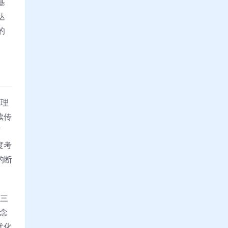
基
达
的
原理
续传
下
度考
的断
第三
念
优化