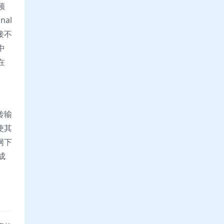
频
al
接不
中
在
切
传输
使其
网下
成