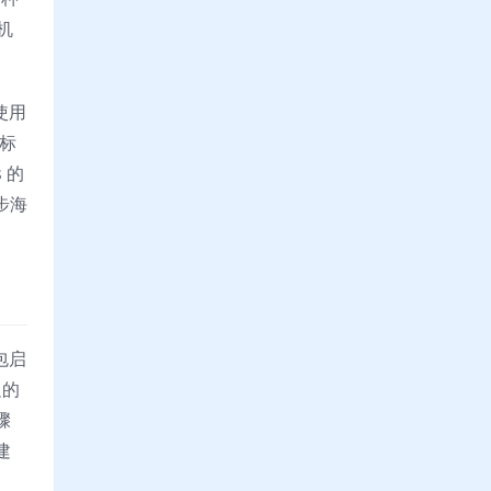
机
使用
指标
 的
步海
包启
足的
骤
建