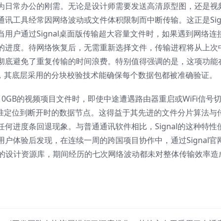
为日常办公的刚需。无论是设计师需要发送高清原型图，还是视
讯工具经常因网络波动或文件体积限制而中断传输。这正是Sign
用户通过Signal桌面版传输超大容量文件时，如果遇到网络连
的进度。待网络恢复后，无需重新选择文件，传输进程将从上次
彻底避免了重复传输的时间浪费。特别值得强调的是，这项功能
稳定，其底层采用的分块校验技术能确保每个数据包都被准确验证。
0GB的视频项目文件时，即使中途遭遇路由器重启或WiFi信号
能精准定位到断开时的数据节点。这得益于其先进的文件分片算法与
何进度条回退现象。与普通通讯软件相比，Signal的这种特性
户体验后发现，在连续一周的跨国项目协作中，通过Signal官
B的设计资源库，期间经历的七次网络波动都未对整体传输效率造