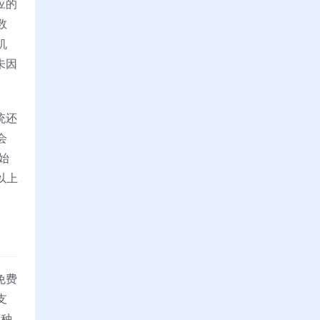
应的
数
机
未因
统还
会
始
以上
免费
支
两种