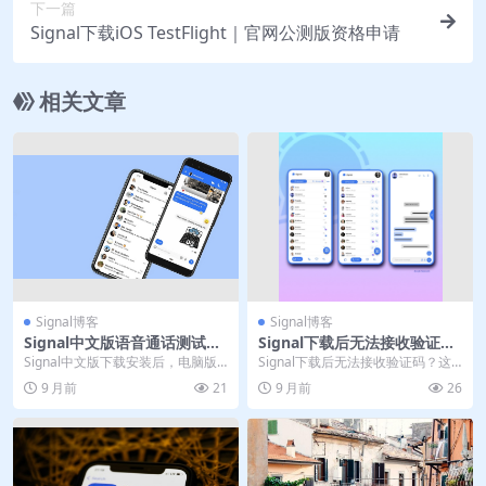
下一篇
Signal下载iOS TestFlight｜官网公测版资格申请
相关文章
Signal博客
Signal博客
Signal中文版语音通话测试｜
Signal下载后无法接收验证
电脑版高清音质体验
码？官网解决汇总
Signal中文版下载安装后，电脑版
Signal下载后无法接收验证码？这
即可享受高清语音通话。支持高清
一问题常困扰新用户。文章深入解
9 月前
21
9 月前
26
音频编码，自动...
析验证码接收失...