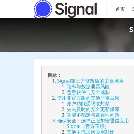
首页
目录：
Signal第三方修改版的主要风险
隐私与数据泄露风险
恶意软件与安全威胁
使用非官方版的其他严重后果
账户功能受限或封禁
失去及时的安全更新保障
功能不稳定与兼容性问题
确保安全：选择正版加密通信应用
Signal（官方正版）
其他主流加密应用对比