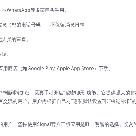
WhatsApp等多家巨头采用。
信息（您的电话号码），不保留消息日志。
究人员的审查。
数据。
（如Google Play, Apple App Store）下载。
聊并非端到端加密，需要手动开启“秘密聊天”功能。它提供强大的群
交流的用户。用户需根据自己对“隐私默认设置”和“功能需求”
用户，坚持使用Signal官方正版应用是唯一明智的选择。切勿