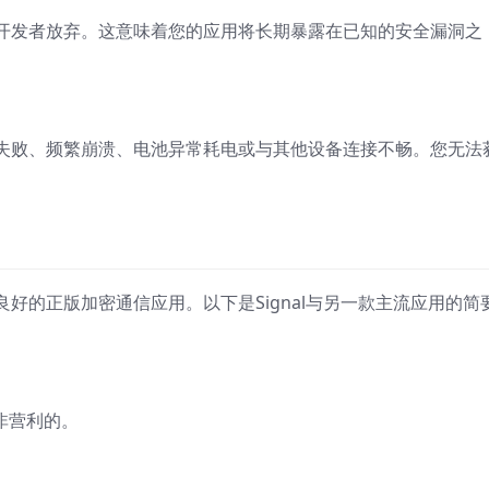
开发者放弃。这意味着您的应用将长期暴露在已知的安全漏洞之
失败、频繁崩溃、电池异常耗电或与其他设备连接不畅。您无法
好的正版加密通信应用。以下是Signal与另一款主流应用的简
、非营利的。