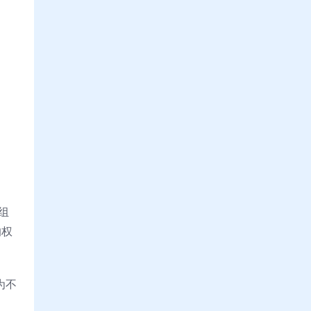
组
的权
为不