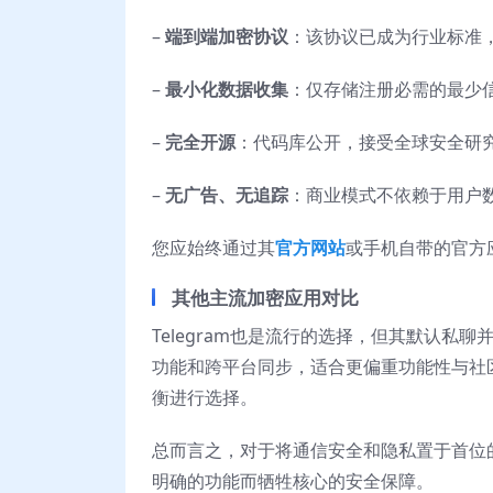
–
端到端加密协议
：该协议已成为行业标准，被
–
最小化数据收集
：仅存储注册必需的最少
–
完全开源
：代码库公开，接受全球安全研
–
无广告、无追踪
：商业模式不依赖于用户
您应始终通过其
官方网站
或手机自带的官方应用商店
其他主流加密应用对比
Telegram也是流行的选择，但其默认私
功能和跨平台同步，适合更偏重功能性与社区
衡进行选择。
总而言之，对于将通信安全和隐私置于首位的
明确的功能而牺牲核心的安全保障。