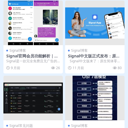
Signal博客
Signal博客
Signal官网会员功能解析｜下
Signal中文版正式发布：原生
载前比较免费差异
简体界面+电脑版同步，零门
Signal是一款完全免费且无广告的
Signal中文版来了：原生简体零延
槛加密聊天新体验
加密通讯应用，不设任何会员或付
迟，一键切换语言 北京时间今日...
9 月前
26
11 月前
80
费功能。其运营...
Signal常见问题
Signal博客