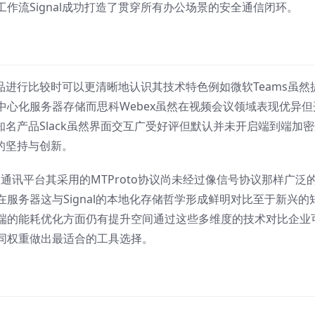
作流Signal成功打造了贯穿所有办公场景的安全通信闭环。
产品进行比较时可以更清晰地认识其技术特色例如微软Teams虽然
心化服务器存储而思科Webex虽然在视频会议领域表现优异但
个知名产品Slack虽然界面交互广受好评但默认并未开启端到端加
上的坚持与创新。
全的通讯平台其采用的MTProto协议尚未经过像信号协议那样广泛
服务器这与Signal的本地化存储哲学形成鲜明对比至于新兴的
端的能耗优化方面仍有提升空间通过这些多维度的技术对比企业
同权重做出最适合的工具选择。