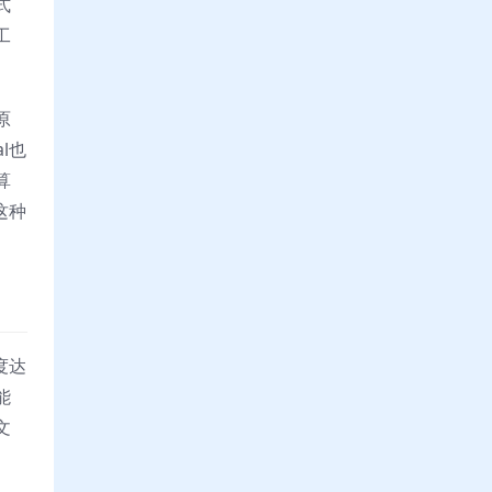
式
工
原
l也
算
这种
度达
能
文
。