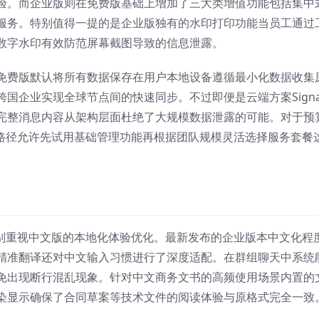
验。而企业版则在免费版基础上增加了三大类增值功能包括集中
服务。特别值得一提的是企业版独有的水印打印功能当员工通过
数字水印有效防范屏幕截图导致的信息泄露。
免费版默认将所有数据保存在用户本地设备遵循最小化数据收集
国企业实现全球节点间的快速同步。不过即便是云端方案Signa
完整消息内容从架构层面杜绝了大规模数据泄露的可能。对于预
升级路径允许先试用基础管理功能再根据团队规模灵活选择服务套餐
。
l特别重视中文版的本地化体验优化。最新发布的企业版本中文化程
精准翻译还对中文输入习惯进行了深度适配。在群组聊天中系统
免出现断行混乱现象。针对中文商务文书的高频使用场景内置的
染显示确保了合同草案等技术文件的阅读体验与原格式完全一致