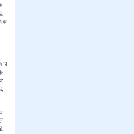
生
运
的重
协同
未
需
成
后
原
足