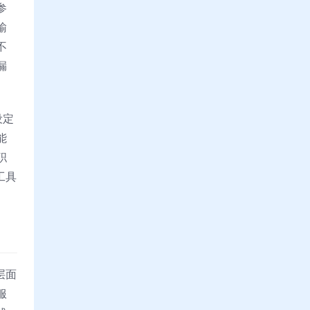
参
输
不
漏
设定
能
职
工具
层面
服