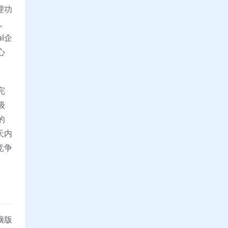
理功
，
l企
心
完
级
的
天内
竞争
脑版