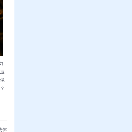
力
加速
镜像
慢？
载体