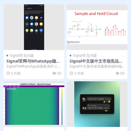
Signal常见问题
Signal常见问题
Signal官网与WhatsApp隐私
Signal中文版中文市场竞品对
政策对比分析
比优势总结
Signal与WhatsApp在隐私保护上存
Signal中文版凭借其极致的端到端
在本质区别。Signal采用开源设计...
加密技术与非营利组织背景，在中
5 月前
60
5 月前
65
国市场构建了以...