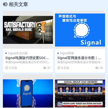
相关文章
Signal常见问题
Signal博客
Signal电脑版代理设置SOCKS
Signal官网服务器分布图｜下
5 TLS配置教程
载前选最近节点
掌握Signal电脑版通过SOCKS5代理
探索Signal官网服务器分布图如何
与TLS加密的安全连接方法。本指南
优化全球用户的通讯体验。本文解
5 月前
37
9 月前
18
详解...
析服务器节点选...