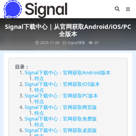
Signal下载中心｜从官网获取Android/iOS/PC
全版本
2025-11-06
Signal博客
20
目录：
Signal下载中心：官网获取Android版本
特点
Signal下载中心：官网获取iOS版本
特点
Signal下载中心：官网获取PC版本
特点
Signal下载中心：官网获取网页版
特点
Signal下载中心：官网获取免费版
特点
Signal下载中心：官网获取桌面版