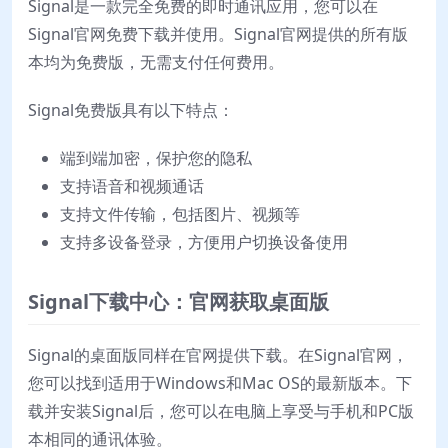
Signal是一款完全免费的即时通讯应用，您可以在
Signal官网免费下载并使用。Signal官网提供的所有版
本均为免费版，无需支付任何费用。
Signal免费版具有以下特点：
端到端加密，保护您的隐私
支持语音和视频通话
支持文件传输，包括图片、视频等
支持多设备登录，方便用户切换设备使用
Signal下载中心：官网获取桌面版
Signal的桌面版同样在官网提供下载。在Signal官网，
您可以找到适用于Windows和Mac OS的最新版本。下
载并安装Signal后，您可以在电脑上享受与手机和PC版
本相同的通讯体验。