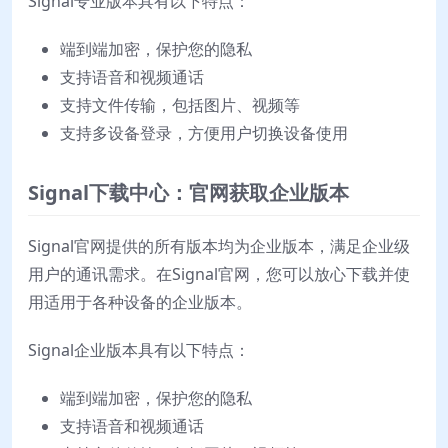
Signal专业版本具有以下特点：
端到端加密，保护您的隐私
支持语音和视频通话
支持文件传输，包括图片、视频等
支持多设备登录，方便用户切换设备使用
Signal下载中心：官网获取企业版本
Signal官网提供的所有版本均为企业版本，满足企业级
用户的通讯需求。在Signal官网，您可以放心下载并使
用适用于各种设备的企业版本。
Signal企业版本具有以下特点：
端到端加密，保护您的隐私
支持语音和视频通话