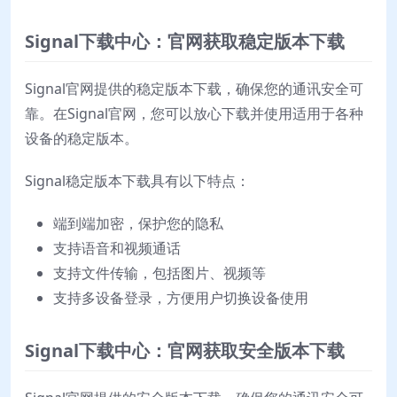
Signal下载中心：官网获取稳定版本下载
Signal官网提供的稳定版本下载，确保您的通讯安全可
靠。在Signal官网，您可以放心下载并使用适用于各种
设备的稳定版本。
Signal稳定版本下载具有以下特点：
端到端加密，保护您的隐私
支持语音和视频通话
支持文件传输，包括图片、视频等
支持多设备登录，方便用户切换设备使用
Signal下载中心：官网获取安全版本下载