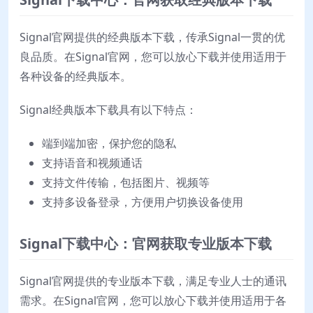
Signal官网提供的经典版本下载，传承Signal一贯的优
良品质。在Signal官网，您可以放心下载并使用适用于
各种设备的经典版本。
Signal经典版本下载具有以下特点：
端到端加密，保护您的隐私
支持语音和视频通话
支持文件传输，包括图片、视频等
支持多设备登录，方便用户切换设备使用
Signal下载中心：官网获取专业版本下载
Signal官网提供的专业版本下载，满足专业人士的通讯
需求。在Signal官网，您可以放心下载并使用适用于各