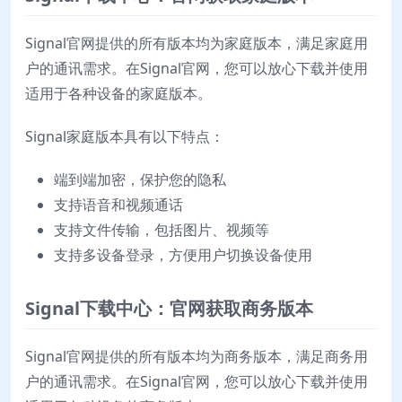
Signal官网提供的所有版本均为家庭版本，满足家庭用
户的通讯需求。在Signal官网，您可以放心下载并使用
适用于各种设备的家庭版本。
Signal家庭版本具有以下特点：
端到端加密，保护您的隐私
支持语音和视频通话
支持文件传输，包括图片、视频等
支持多设备登录，方便用户切换设备使用
Signal下载中心：官网获取商务版本
Signal官网提供的所有版本均为商务版本，满足商务用
户的通讯需求。在Signal官网，您可以放心下载并使用