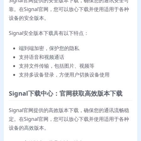
Signal官网提供的安全版本下载，确保您的通讯安全可
靠。在Signal官网，您可以放心下载并使用适用于各种
设备的安全版本。
Signal安全版本下载具有以下特点：
端到端加密，保护您的隐私
支持语音和视频通话
支持文件传输，包括图片、视频等
支持多设备登录，方便用户切换设备使用
Signal下载中心：官网获取高效版本下载
Signal官网提供的高效版本下载，确保您的通讯流畅稳
定。在Signal官网，您可以放心下载并使用适用于各种
设备的高效版本。