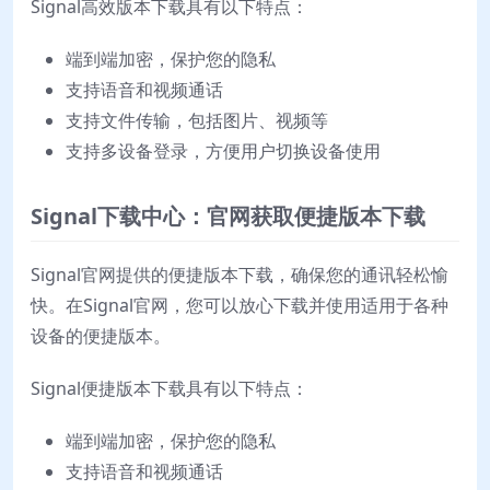
Signal高效版本下载具有以下特点：
端到端加密，保护您的隐私
支持语音和视频通话
支持文件传输，包括图片、视频等
支持多设备登录，方便用户切换设备使用
Signal下载中心：官网获取便捷版本下载
Signal官网提供的便捷版本下载，确保您的通讯轻松愉
快。在Signal官网，您可以放心下载并使用适用于各种
设备的便捷版本。
Signal便捷版本下载具有以下特点：
端到端加密，保护您的隐私
支持语音和视频通话