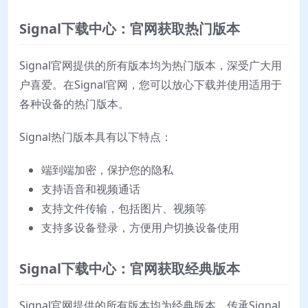
Signal下载中心：官网获取热门版本
Signal官网提供的所有版本均为热门版本，深受广大用
户喜爱。在Signal官网，您可以放心下载并使用适用于
各种设备的热门版本。
Signal热门版本具有以下特点：
端到端加密，保护您的隐私
支持语音和视频通话
支持文件传输，包括图片、视频等
支持多设备登录，方便用户切换设备使用
Signal下载中心：官网获取经典版本
Signal官网提供的所有版本均为经典版本，传承Signal