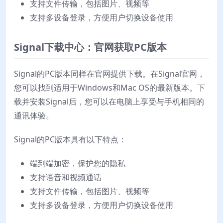
支持文件传输，包括图片、视频等
支持多设备登录，方便用户切换设备使用
Signal下载中心：官网获取PC版本
Signal的PC版本同样在官网提供下载。在Signal官网，
您可以找到适用于Windows和Mac OS的最新版本。下
载并安装Signal后，您可以在电脑上享受与手机相同的
通讯体验。
Signal的PC版本具有以下特点：
端到端加密，保护您的隐私
支持语音和视频通话
支持文件传输，包括图片、视频等
支持多设备登录，方便用户切换设备使用