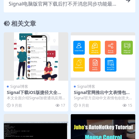
Signal电脑版官网下载后打不开消息同步功能最全
教学教程
相关文章
Signal博客
Signal博客
Signal下载iOS版捷径大全｜
Signal官网推出中文表情包大
官网Siri语音指令
赛｜下载赢USDT
本文全面介绍Signal加密通讯应用
Signal官方启动中文表情包创意大
的iOS版使用指南，涵盖从官方下
赛，面向全球创作者征集融合中国
9 月前
17
9 月前
15
载、界面设置...
文化特色的原创...