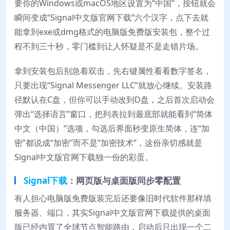
要你的Windows或macOS地区设置为“中国”，按钮就会
瞬间变成“Signal中文版官网下载”六个汉字，点下去就
能拿到exe或dmg格式的电脑版免费版安装包，整个过
程不到三十秒，零门槛到让人怀疑是不是走错片场。
拿到安装包后别急着双击，先右键属性看看数字签名，
只要出现“Signal Messenger LLC”就放心继续。安装路
径默认在C盘，但你可以手动改到D盘，之后首次启动会
弹出“选择语言”窗口，把列表拉到最底部就能看到“简体
中文（中国）”选项，勾选后界面秒变原生简体，连“加
密”都说成“加密”而不是“加密技术”，这份亲切感就是
Signal中文版官网下载独一份的彩蛋。
Signal下载
：网页版与桌面版同步零配置
有人担心电脑版免费版装完后还要像旧时代软件那样填
服务器、端口，其实Signal中文版官网下载提供的桌面
版已经内置了全球节点智能路由，启动后只出现一个二