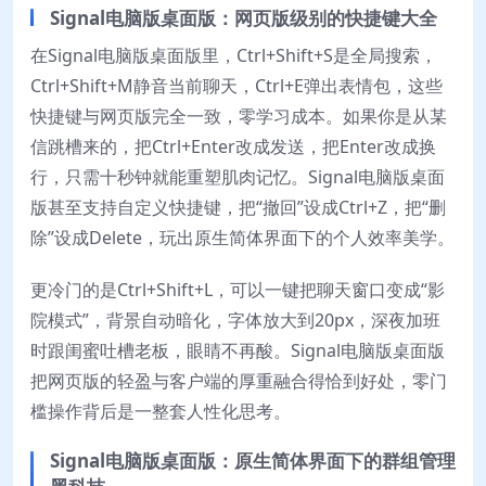
Signal电脑版桌面版：网页版级别的快捷键大全
在Signal电脑版桌面版里，Ctrl+Shift+S是全局搜索，
Ctrl+Shift+M静音当前聊天，Ctrl+E弹出表情包，这些
快捷键与网页版完全一致，零学习成本。如果你是从某
信跳槽来的，把Ctrl+Enter改成发送，把Enter改成换
行，只需十秒钟就能重塑肌肉记忆。Signal电脑版桌面
版甚至支持自定义快捷键，把“撤回”设成Ctrl+Z，把“删
除”设成Delete，玩出原生简体界面下的个人效率美学。
更冷门的是Ctrl+Shift+L，可以一键把聊天窗口变成“影
院模式”，背景自动暗化，字体放大到20px，深夜加班
时跟闺蜜吐槽老板，眼睛不再酸。Signal电脑版桌面版
把网页版的轻盈与客户端的厚重融合得恰到好处，零门
槛操作背后是一整套人性化思考。
Signal电脑版桌面版：原生简体界面下的群组管理