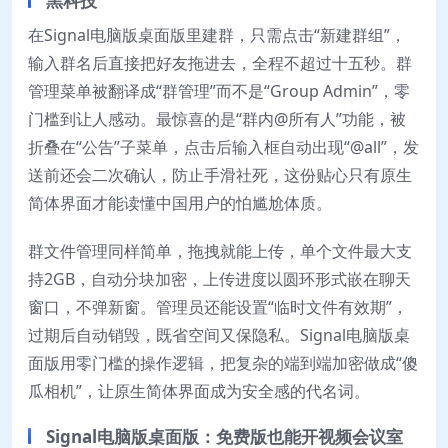
黑科技
在Signal电脑版桌面版里建群，只需点击“新建群组”，
输入群名后直接把好友拖进去，全程不超过十五秒。群
管理菜单被翻译成“群管理”而不是“Group Admin”，零
门槛到让人感动。最惊喜的是“群内@所有人”功能，被
折叠在“公告”子菜单，点击后输入框自动出现“@all”，发
送前还会二次确认，防止手滑社死，这份贴心只有原生
简体界面才能读懂中国用户的怕尴尬体质。
群文件管理同样简单，拖拽就能上传，单个文件最大支
持2GB，自动分块加密，上传进度以圆环形式嵌在聊天
窗口，不弹新窗。管理员还能设置“临时文件有效期”，
过期后自动销毁，既省空间又保隐私。Signal电脑版桌
面版用零门槛的操作逻辑，把复杂的端到端加密做成“傻
瓜相机”，让原生简体界面成为安全感的代名词。
Signal电脑版桌面版：免费版也能开视频会议室