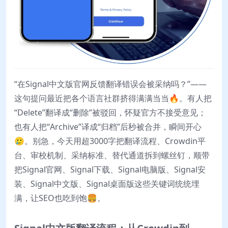
“在Signal中文版官网反馈翻译错误会被采纳吗？”——
这句提问最近把各个语言社群挤得满满当当🔥。有人把
“Delete”翻译成“删除”被驳回，怀疑官方不接受意见；
也有人把“Archive”译成“归档”后秒被合并，瞬间开心
🥲。别急，今天用超3000字把翻译流程、Crowdin平
台、审校机制、采纳标准、替代通道拆到螺丝钉，顺带
把Signal官网、Signal下载、Signal电脑版、Signal安
装、Signal中文版、Signal桌面版这些关键词统统埋
满，让SEO也吃到饱🍔。