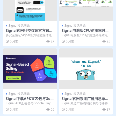
Signal常见问题
Signal常见问题
Signal官网社交媒体官方账号
Signal电脑版CPU使用率过高
矩阵运营验证
排查解决方法
要安全验证Signal官方社交媒体账
Signal电脑版CPU占用过高导致电
号，唯一可靠的方法是访问其官方
脑卡顿发热？本文提供从快速重
5 月前
27
5 月前
25
网站signa...
启、清理缓存到...
Signal常见问题
Signal常见问题
Signal下载APK直装包与Goo
Signal官网频道广播消息单向
gle Play版区别说明
传播特性说明
Signal APK直装包与Google Play版
Signal频道广播消息的单向传播特
有何区别？本文详解两者在分发...
性构建了一对多的高效信息流，确
5 月前
55
5 月前
37
保官方公告与新...