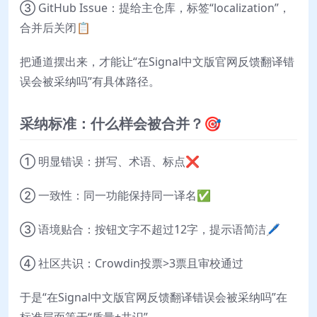
③ GitHub Issue：提给主仓库，标签“localization”，
合并后关闭📋
把通道摆出来，才能让“在Signal中文版官网反馈翻译错
误会被采纳吗”有具体路径。
采纳标准：什么样会被合并？🎯
① 明显错误：拼写、术语、标点❌
② 一致性：同一功能保持同一译名✅
③ 语境贴合：按钮文字不超过12字，提示语简洁🖊️
④ 社区共识：Crowdin投票>3票且审校通过
于是“在Signal中文版官网反馈翻译错误会被采纳吗”在