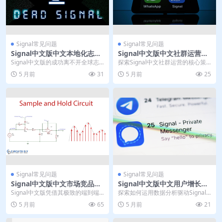
Signal常见问题
Signal常见问题
Signal中文版中文本地化志愿
Signal中文版中文社群运营最
者参与贡献
佳实践分享
Signal中文版的成功离不开全球志
探索Signal中文社群运营的核心策
愿者社区的贡献，他们通过本地化
略，聚焦如何利用其顶尖隐私保护
5 月前
31
5 月前
25
翻译与技术支援...
功能构建安全、...
Signal常见问题
Signal常见问题
Signal中文版中文市场竞品对
Signal中文版中文用户增长运
比优势总结
营数据分析
Signal中文版凭借其极致的端到端
探索如何运用数据分析驱动Signal
加密技术与非营利组织背景，在中
中文版用户增长，关键在于构建以
5 月前
65
5 月前
21
国市场构建了以...
数据为核心的文...