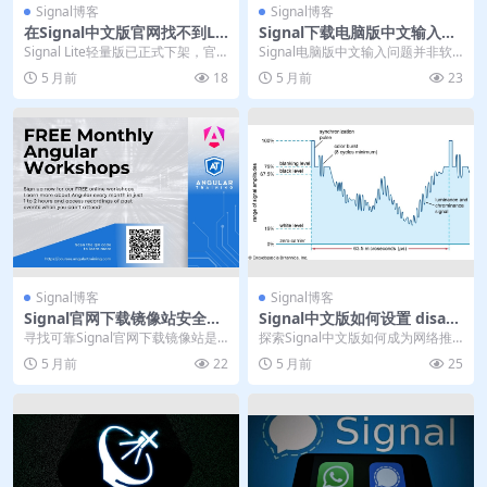
Signal博客
Signal博客
在Signal中文版官网找不到Lit
Signal下载电脑版中文输入修
e轻量版是下架了吗
复
Signal Lite轻量版已正式下架，官
Signal电脑版中文输入问题并非软
方停止维护并推荐用户迁移至完整
件本身缺陷，通常源于系统设置、
5 月前
18
5 月前
23
版应用。...
输入法兼容性或...
Signal博客
Signal博客
Signal官网下载镜像站安全验
Signal中文版如何设置 disap
证
pearing calls
寻找可靠Signal官网下载镜像站是
探索Signal中文版如何成为网络推
确保安全获取这款加密通讯软件的
广的隐私利器。文章详解其核心功
5 月前
22
5 月前
25
关键。文章详细...
能“消失的消息...